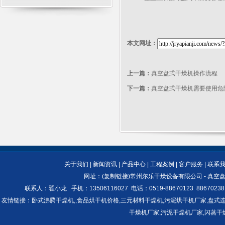
本文网址：
上一篇：
真空盘式干燥机操作流程
下一篇：
真空盘式干燥机需要使用危
关于我们
|
新闻资讯
|
产品中心
|
工程案例
|
客户服务
|
联系
网址：(
复制链接
)
常州尔乐干燥设备有限公司
-
真空盘
联系人：翟小龙 手机：13506116027 电话：0519-88670123 886
友情链接：
卧式沸腾干燥机,
,
食品烘干机价格
,
三元材料干燥机
,
污泥烘干机厂家
,
盘式
干燥机厂家
,
污泥干燥机厂家
,
闪蒸干