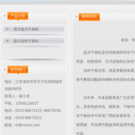
产品分类
新闻资讯
真空盘式干燥机
来源：
盘式连续干燥机
盘式干燥机是在间歇搅拌传导干燥
料盘、转耙搅拌、立式连续的以热传
联系我们
这种干燥过程，就是将载热体通入
使不断移动翻滚的物料内的湿份在操
地址：江苏省常州市天宁区郑陆镇常
河路580号
联系人：翟小龙
近年来，许多国家将其广泛应用于
手机：13506116027
比，具有热效率高、能耗省、干燥均
电话：0519-88670123 88670238
在干燥技术中有其广阔的发展前景，
传真：0519-88673221
级调速、手动调节圆盘加料器调节套
邮箱：
el@czerle.com
性能。