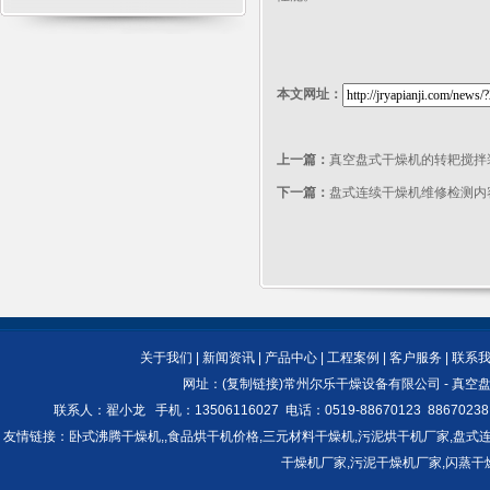
本文网址：
上一篇：
真空盘式干燥机的转耙搅拌
下一篇：
盘式连续干燥机维修检测内
关于我们
|
新闻资讯
|
产品中心
|
工程案例
|
客户服务
|
联系
网址：(
复制链接
)
常州尔乐干燥设备有限公司
-
真空盘
联系人：翟小龙 手机：13506116027 电话：0519-88670123 886
友情链接：
卧式沸腾干燥机,
,
食品烘干机价格
,
三元材料干燥机
,
污泥烘干机厂家
,
盘式
干燥机厂家
,
污泥干燥机厂家
,
闪蒸干